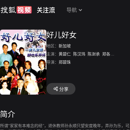
导航
好儿好女
地区：
新加坡
主演：
黄碧仁
陈汉玮
陈澍承
郑各评
林梅娇
导演：
郑碧珠
分享
简介
所谓“家家有本难念的经”，退休教师孙永顺只望安度晚年，弄孙为乐，