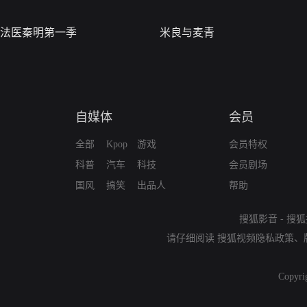
法医秦明第一季
米良与麦青
自媒体
会员
全部
Kpop
游戏
会员特权
科普
汽车
科技
会员剧场
国风
搞笑
出品人
帮助
搜狐影音
-
搜狐
请仔细阅读
搜狐视频隐私政策
、
Copyri