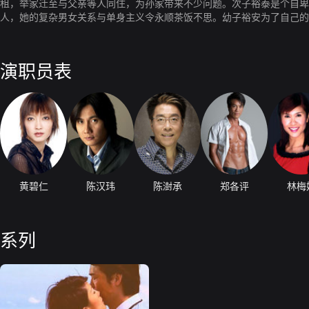
租，举家迁至与父亲等人同住，为孙家带来不少问题。次子裕泰是个自卑
人，她的复杂男女关系与单身主义令永顺茶饭不思。幼子裕安为了自己的
售！
演职员表
黄碧仁
陈汉玮
陈澍承
郑各评
林梅
系列