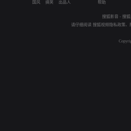
国风
搞笑
出品人
帮助
搜狐影音
-
搜狐
请仔细阅读
搜狐视频隐私政策
、
Copyri