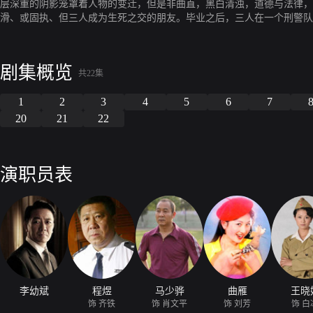
层深重的阴影笼罩着人物的变迁，但是非曲直，黑白清浊，道德与法律，
滑、或固执、但三人成为生死之交的朋友。毕业之后，三人在一个刑警队
剧集概览
共22集
1
2
3
4
5
6
7
20
21
22
演职员表
李幼斌
程煜
马少骅
曲雁
王晓
饰 齐铁
饰 肖文平
饰 刘芳
饰 白