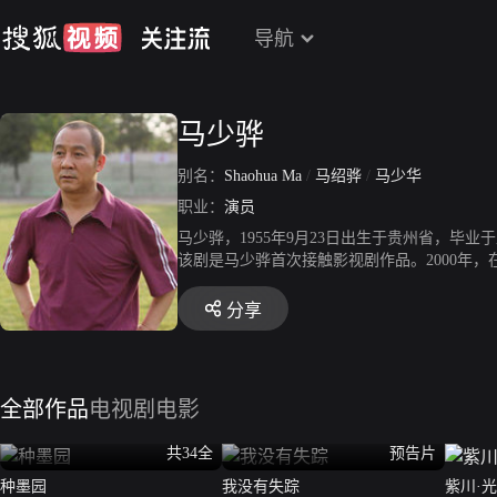
导航
马少骅
别名：
Shaohua Ma
/
马绍骅
/
马少华
职业：
演员
马少骅，1955年9月23日出生于贵州省，毕
该剧是马少骅首次接触影视剧作品。2000年
孙中山。2005年，参演历史剧《汉武大帝》。
电视剧飞天奖优秀男演员。2010年，凭借电视
分享
命》，第三次饰演孙中山一角。2013年，在抗
辰110周年，在重大革命历史题材电视剧《历史
参演李雪执导的医疗题材都市剧《外科风云》。
全部作品
电视剧
电影
共34全
预告片
种墨园
我没有失踪
紫川·