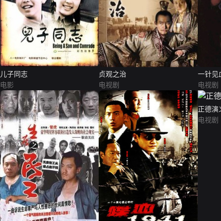
儿子同志
贞观之治
一针见
电影
电视剧
电视剧
正德演
电视剧