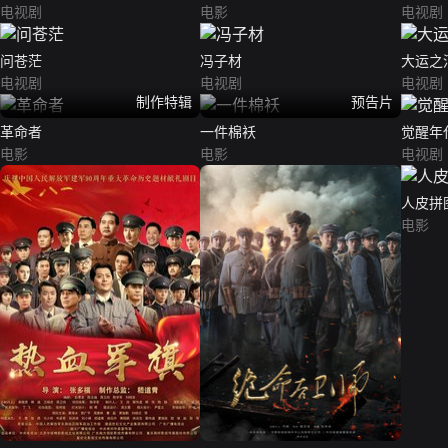
电视剧
电影
电视剧
问苍茫
冯子材
大运之
电视剧
电视剧
电视剧
制作特辑
预告片
革命者
一件棉袄
觉醒年
电影
电影
电视剧
人皮拼
电影