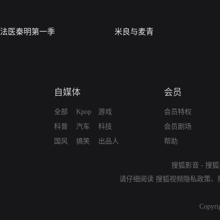
法医秦明第一季
米良与麦青
自媒体
会员
全部
Kpop
游戏
会员特权
科普
汽车
科技
会员剧场
国风
搞笑
出品人
帮助
搜狐影音
-
搜狐
请仔细阅读
搜狐视频隐私政策
、
Copyri