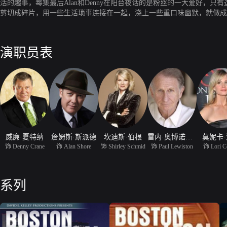
活的趣事，每集最后Alan和Denny在阳台夜话的是粉丝的一大爱好
剪切成碎片，用一些生活琐事连接在一起，浇上一些重口味幽默，就做成
本人上面，你不需要去关注案件的结果，无罪还是有罪无关重要，甚至案
丹尼·克雷恩，那个顽固好色的传奇律师，还是艾伦·肖恩，这个尖酸刻薄
演职员表
威廉·夏特纳
詹姆斯·斯派德
坎迪斯·伯根
雷内·奥博诺伊斯
莫妮卡
饰 Denny Crane
饰 Alan Shore
饰 Shirley Schmid
饰 Paul Lewiston
饰 Lori C
系列