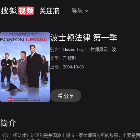
导航
波士顿法律 第一季
别名：
Boston Legal
/
律师风云
/
波士顿法律第1季
类型：
刑侦剧
上映：
2004-10-03
分享
简介
《波士顿法律》讲述的是美国波士顿市一家律师事务所的故事，主要是两位