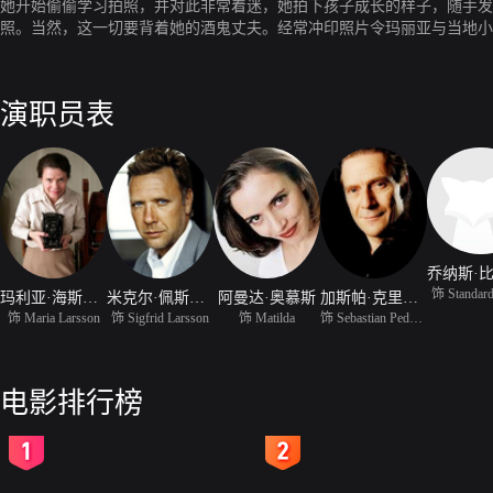
她开始偷偷学习拍照，并对此非常着迷，她拍下孩子成长的样子，随手发
照。当然，这一切要背着她的酒鬼丈夫。经常冲印照片令玛丽亚与当地小
发乎情止乎礼，湮没在时光里，唯有玛丽亚拍下的美妙照片，至今留存。
演职员表
饰 Standard 
玛利亚·海斯卡涅
米克尔·佩斯勃兰特
阿曼达·奥慕斯
加斯帕·克里斯滕森
饰 Maria Larsson
饰 Sigfrid Larsson
饰 Matilda
饰 Sebastian Pedersen
电影排行榜
2
3