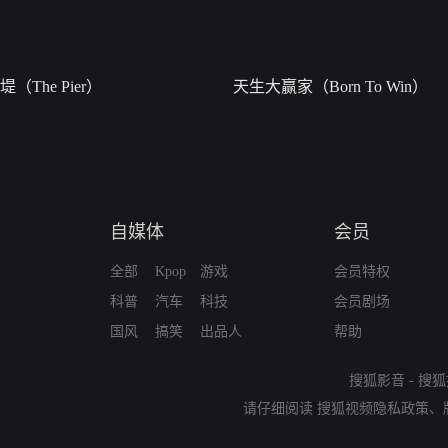
堤（The Pier）
天生大赢家（Born To Win）
自媒体
会员
全部
Kpop
游戏
会员特权
科普
汽车
科技
会员剧场
国风
搞笑
出品人
帮助
搜狐影音
-
搜狐
请仔细阅读
搜狐视频隐私政策
、