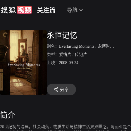
导航
永恒记忆
别名：
Everlasting Moments
/
永恒时刻
/
玛拉拉
类型：
爱情片
/
传记片
上映：
2008-09-24
分享
简介
20世纪初的瑞典，社会动荡，物质生活与精神生活双双匮乏。玛丽亚是