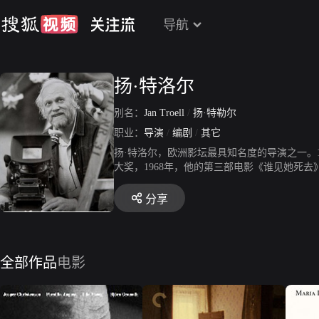
导航
扬·特洛尔
别名：
Jan Troell
/
扬·特勒尔
职业：
导演
/
编剧
/
其它
扬·特洛尔，欧洲影坛最具知名度的导演之一。
大奖，1968年，他的第三部电影《谁见她死
的导演。1971年，他的《大移民》入围了奥
时刻》讲述了瑞典首位女摄影师玛拉拉森的人
分享
全部作品
电影