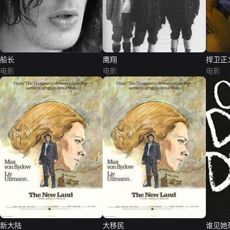
船长
鹰翔
捍卫正
电影
电影
电影
新大陆
大移民
谁见她