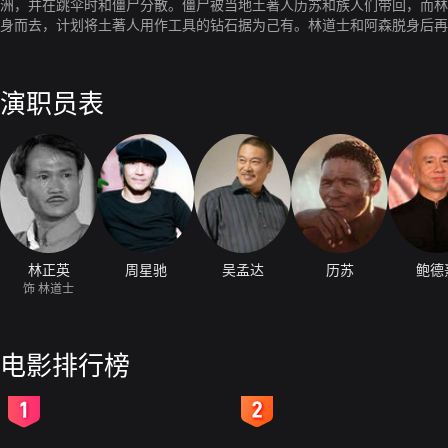
洲，并在跳伞时和僵尸分散。僵尸被当地土著人历苏和族人们带回，而林
身而去，计划将土著人用作工具的钻石据为己有。林道士和阿森脱身后再
帮手返回抢夺钻石，林道士派出僵尸大战白人请来的黑巫师。
演职员表
林正英
周星驰
吴孟达
历苏
鲍德
饰 林道士
电影排行榜
2
3