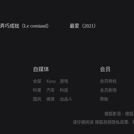
弄巧成拙（Le corniaud）
最爱（2021）
自媒体
会员
全部
Kpop
游戏
会员特权
科普
汽车
科技
会员剧场
国风
搞笑
出品人
帮助
搜狐影音
-
搜狐
请仔细阅读
搜狐视频隐私政策
、