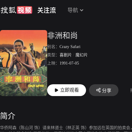
导航
非洲和尚
别名：
Crazy Safari
类型：
喜剧片
/
魔幻片
上映：
1991-07-05
立即观看
分享
简介
华侨阿森（陈山河 饰）请来林道士（林正英 饰）参加远在英国的拍卖