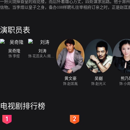
一把火烧掉昏皇的观花楼，而后怀着雄心万丈，四处谋求出路。他于滁州
信物。当李煜以皇子之身，备办108样聘礼往宰相府订亲之时，正是赵匡
演职员表
吴奇隆
刘涛
饰 李煜
饰 花蕊夫人/周娥皇
黄文豪
吴樾
熊乃
饰 赵匡胤
饰 赵光义
饰 小
电视剧排行榜
2
3