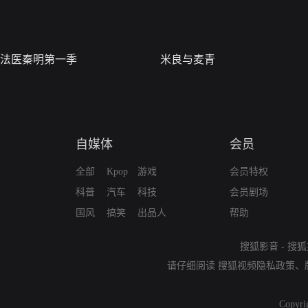
法医秦明第一季
米良与麦青
自媒体
会员
全部
Kpop
游戏
会员特权
科普
汽车
科技
会员剧场
国风
搞笑
出品人
帮助
搜狐影音
-
搜狐
请仔细阅读
搜狐视频隐私政策
、
Copyri