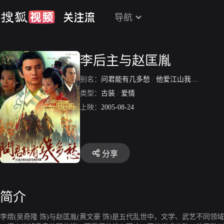
导航
李后主与赵匡胤
别名：
问君能有几多愁
/
他爱江山我爱美人
/
类型：
古装
/
爱情
上映：
2005-08-24
分享
简介
李煜(吴奇隆 饰)与赵匡胤(黄文豪 饰)是五代乱世中，文学、武艺不