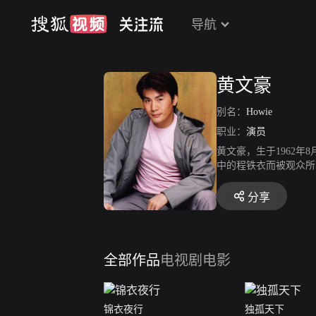
导航
黄文豪
别名：
Howie
职业：
演员
黄文豪，生于1962
中的程铁衣而被观众所
分享
全部作品
电视剧
电影
锦衣夜行
独孤天下