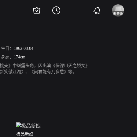
生日：
1962.08.04
身高：
174cm
《挑夫》中崭露头角，因出演《保镖Ⅲ天之娇女》
新笑傲江湖》、《问君能有几多愁》等。
极品新娘