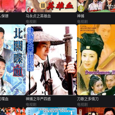
人保镖
马永贞之英雄血
神捕
电视剧
电视剧
关喋血
神捕之华严四惑
刀歌之多情刀
电视剧
电视剧