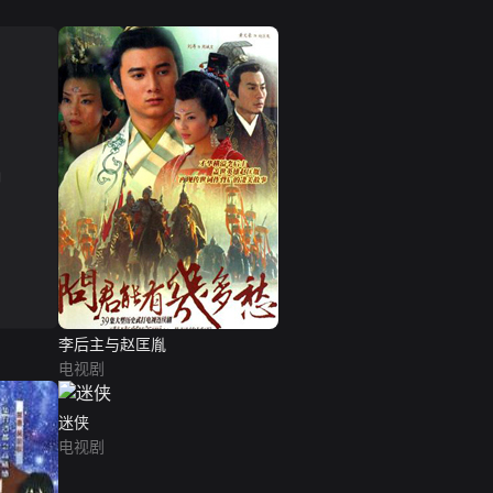
李后主与赵匡胤
电视剧
迷侠
电视剧