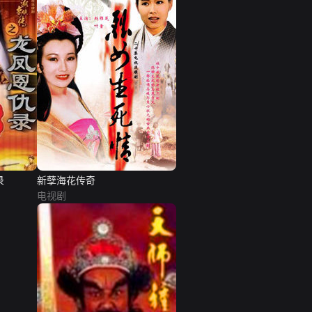
录
新孽海花传奇
电视剧