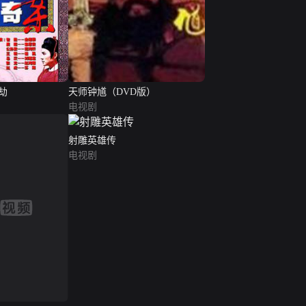
劫
天师钟馗（DVD版）
电视剧
射雕英雄传
电视剧