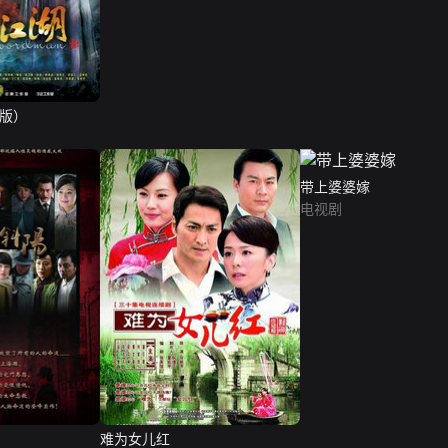
D版）
带上婆婆嫁
电视剧
难为女儿红