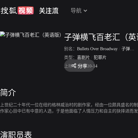
导航
子弹横飞百老汇（英
别名：
Bullets Over Broadway
/
子弹穿过百老汇
类型：
喜剧片
/
犯罪片
分享
上映：
1994-10-14
简介
上世纪二十年代一位在纽约格林威治村的剧作家，经由一位颇具盛名的制
作家心目中已有中意的人选，于是他面临了人情压力和自主的抉择进而发
演职员表