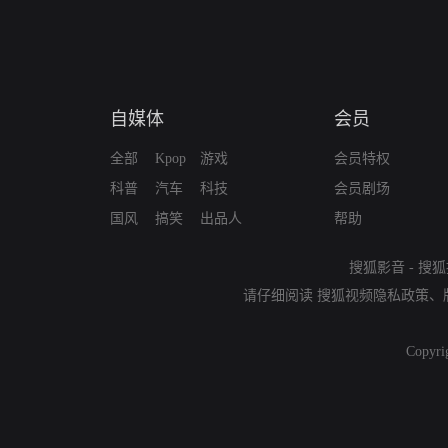
自媒体
会员
全部
Kpop
游戏
会员特权
科普
汽车
科技
会员剧场
国风
搞笑
出品人
帮助
搜狐影音
-
搜狐
请仔细阅读
搜狐视频隐私政策
、
Copyri