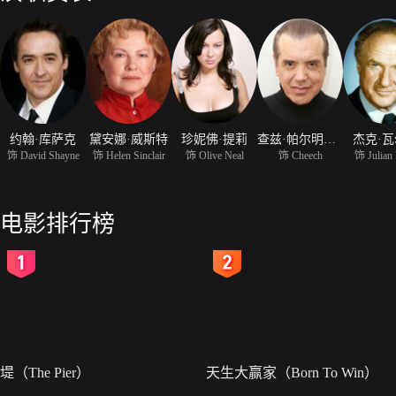
约翰·库萨克
黛安娜·威斯特
珍妮佛·提莉
查兹·帕尔明特瑞
杰克·
饰 David Shayne
饰 Helen Sinclair
饰 Olive Neal
饰 Cheech
饰 Julian
电影排行榜
2
3
堤（The Pier）
天生大赢家（Born To Win）