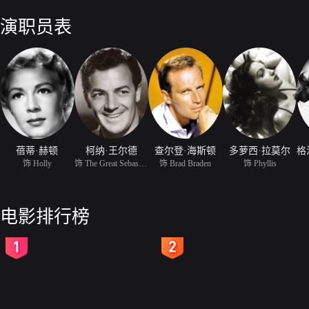
歌。他还让男演员瑟巴斯蒂安跟波莉一起表演空中飞人，哪料两人日久产
起了不和，扮演丑角的伯顿斯从此不再卸妆；一位名叫安姬尔的女演员更
演职员表
安的倩人，现在波莉跟他形影不离，满肚子不高兴。后来又有一位女伶加
生地描写马戏团成员的错综复杂关系的同时，穿插了大量壮观的马戏杂技
是马戏团全班人马乘坐的专车跟一列火车相撞而覆没。
蓓蒂·赫顿
柯纳·王尔德
查尔登·海斯顿
多萝西·拉莫尔
饰 Holly
饰 The Great Sebastian
饰 Brad Braden
饰 Phyllis
电影排行榜
2
3