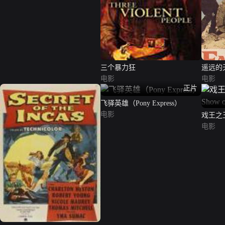
三个暴力狂
遥远的
电影
电影
正片
飞驿英雄（Pony Express）
电影
戏王之王（T
Earth）
电影