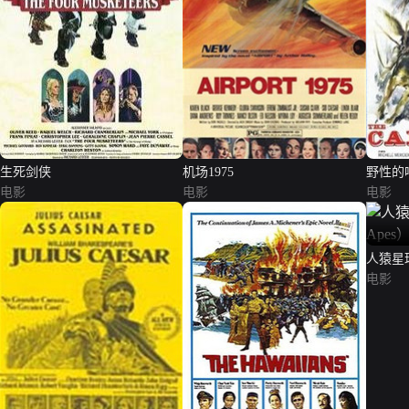
生死剑侠
机场1975
野性的
电影
电影
电影
人猿星球（P
电影