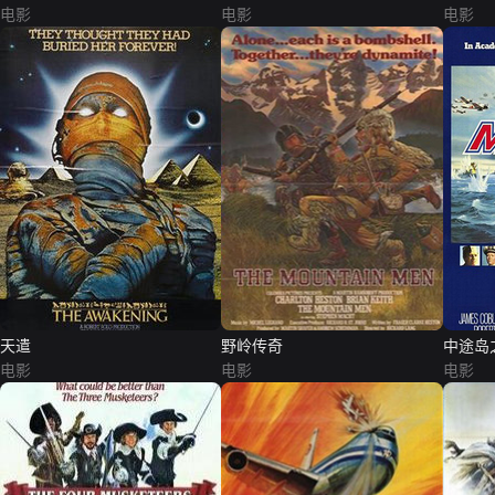
电影
电影
电影
天遣
野岭传奇
中途岛
电影
电影
电影