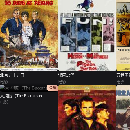
北京五十五日
谍网忠鸽
万世英
电影
电影
电影
正片
会员
大海贼（The Buccaneer）
电影