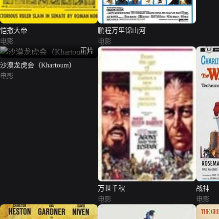
恺撒大帝
鹏程万里锦山河
电影
电影
正片
沙漠龙虎会（Khartoum）
电影
万世千秋
战神
电影
电影