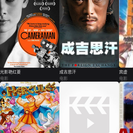
光影艳红菱
成吉思汗
宾虚
电影
电影
电影