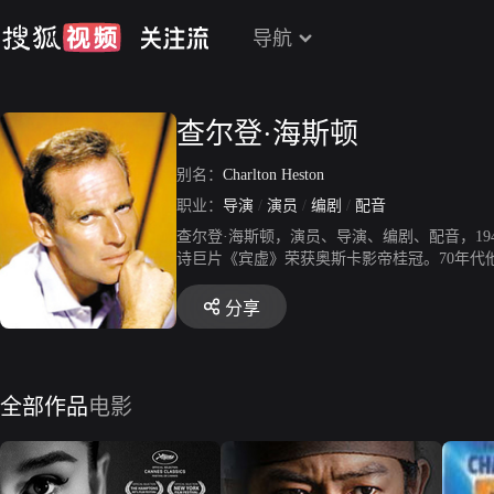
导航
查尔登·海斯顿
别名：
Charlton Heston
职业：
导演
/
演员
/
编剧
/
配音
查尔登·海斯顿，演员、导演、编剧、配音，19
诗巨片《宾虚》荣获奥斯卡影帝桂冠。70年
象。1977年荣获奥斯卡人道主义大奖。80年
变》。还曾任美国电影学院院长。至90年代仍
分享
山庄家中辞世，享年84岁。
全部作品
电影