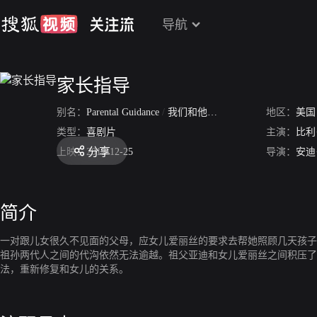
导航
家长指导
别名：
Parental Guidance
/
我们和他们
/
PG老爷指引
地区：
/
长辈有
美国
类型：
喜剧片
主演：
比利
分享
上映：
2012-12-25
导演：
安迪
简介
一对跟儿女很久不见面的父母，应女儿爱丽丝的要求去帮她照顾几天孩子
祖孙两代人之间的代沟依然无法逾越。祖父亚迪和女儿爱丽丝之间积压了
法，重新修复和女儿的关系。