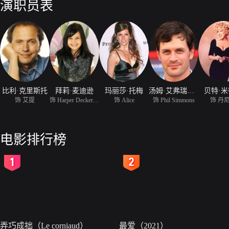
演职员表
比利·克里斯托
拜莉·麦迪逊
玛丽莎·托梅
汤姆·艾弗瑞特·斯科特
贝特·
饰 艾提
饰 Harper Decker Simmon
饰 Alice
饰 Phil Simmons
饰 丹
电影排行榜
2
3
弄巧成拙（Le corniaud）
最爱（2021）