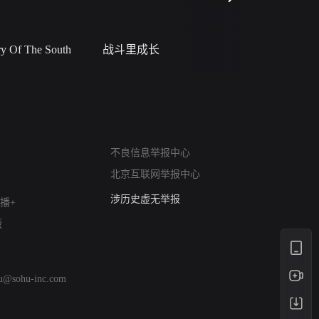
 Of The South
战斗里成长
私人女教
网络暴力有害信息举报
12318 文化市场举报
不良信息举报中心
算法推荐专项举报
北京互联网举报中心
亚运会举报专区
涉历史虚无举报
播+
网络谣言信息专项
版
涉政举报入口
涉未成年人举报
清朗自媒体乱象举报
hu@sohu-inc.com
涉民族宗教有害信息举报
清朗·生活服务类内容举报