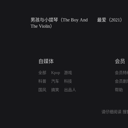
男孩与小提琴（The Boy And
最爱（2021）
The Violin）
自媒体
会员
全部
Kpop
游戏
会员特
科普
汽车
科技
会员剧
国风
搞笑
出品人
帮助
请仔细阅读
搜