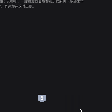
；2009年，一艘轮渡载着旅客和少女麻美（多部未华
时，奇迹却在这时出现。
6
7