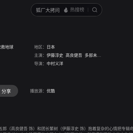
歌救地球
地区：
日本
主演：
伊藤淳史
高良健吾
多部未华子
滨田岳
森山
导演：
中村义洋
播放源：
优酷
分享
唱五郎（高良健吾 饰）和团长繁树（伊藤淳史 饰）抱着复杂的心情把专辑命