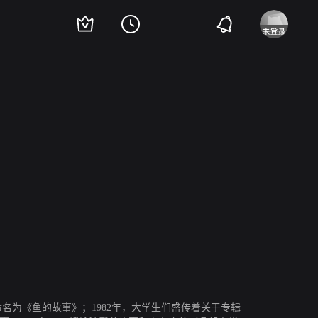
未来
大森南朋
涩川清彦
真岛秀和
名为《鱼的故事》；1982年，大学生们盛传着关于专辑