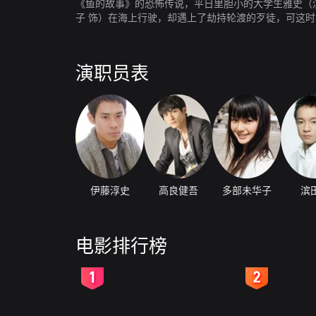
《鱼的故事》的恐怖传说，平日里胆小的大学生雅史（滨
子 饰）在海上行驶，却遇上了劫持轮渡的歹徒，可这时
演职员表
伊藤淳史
高良健吾
多部未华子
滨
电影排行榜
2
3