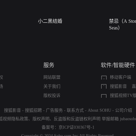
小二黑结婚
禁忌（A Story
Seas）
服务
软件/智能硬件
权
网站联盟
移动客户端
场
关于我们
搜狐影音
直
版权投诉
搜狐视频TV
搜狐影音
-
搜狐招聘
-
广告服务
-
联系方式
-
About SOHU
-
公司介绍
狐视频隐私政策
、
版权声明
、
反盗版和反盗链权利声明
举报邮箱
jubaoso
备案号：
京ICP证030367号-1
Copyright © 2024 Sohu.com Inc.All Rights Reserved.