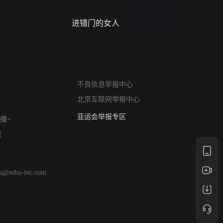
进错门的女人
请君入梦
网络暴力有害信息举报
不良信息举报中心
12318 文化市场举报
北京互联网举报中心
算法推荐专项举报
亚运会举报专区
播+
涉历史虚无举报
版
网络谣言信息专项
涉政举报入口
涉未成年人举报
hu@sohu-inc.com
清朗自媒体乱象举报
涉民族宗教有害信息举报
清朗·生活服务类内容举报
清朗春节网络环境整治