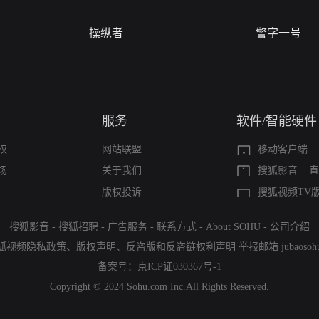
操纵者
警字一号
服务
软件/智能硬件
权
网站联盟
移动客户端
场
关于我们
搜狐影音
直
版权投诉
搜狐视频TV
搜狐影音
-
搜狐招聘
-
广告服务
-
联系方式
-
About SOHU
-
公司介绍
狐视频隐私政策
、
版权声明
、
反盗版和反盗链权利声明
举报邮箱
jubaoso
备案号：
京ICP证030367号-1
Copyright © 2024 Sohu.com Inc.All Rights Reserved.