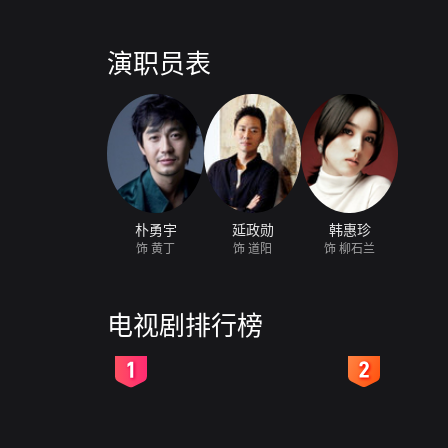
演职员表
朴勇宇
延政勋
韩惠珍
饰 黄丁
饰 道阳
饰 柳石兰
电视剧排行榜
2
3