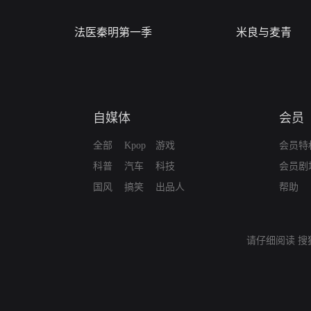
法医秦明第一季
米良与麦青
自媒体
会员
全部
Kpop
游戏
会员特
科普
汽车
科技
会员剧
国风
搞笑
出品人
帮助
请仔细阅读
搜