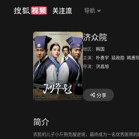
导航
济众院
地区：
韩国
主演：
朴勇宇
延政勋
韩惠
导演：
洪昌旭
分享
简介
农民的儿子小斤狗克服逆境，最终成为一名优秀医师的