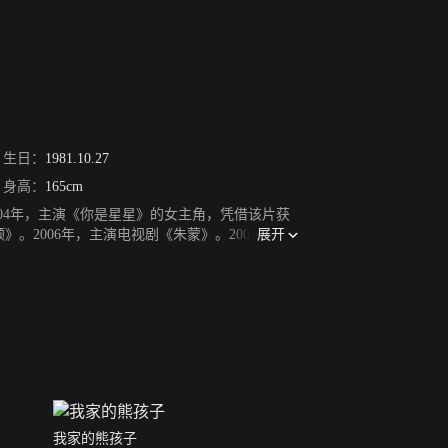
生日：
1981.10.27
身高：
165cm
2004年，主演《你是星星》的女主角，凭借该片获
展开
》。2006年，主演电视剧《朱蒙》。2008年，主
剧《荆棘鸟》。2012年，主演电视剧《综合
016年，客串SBS月火剧《Doctors》。201
新剧《牵手看夕阳》，担任该剧女主角。
我家的熊孩子