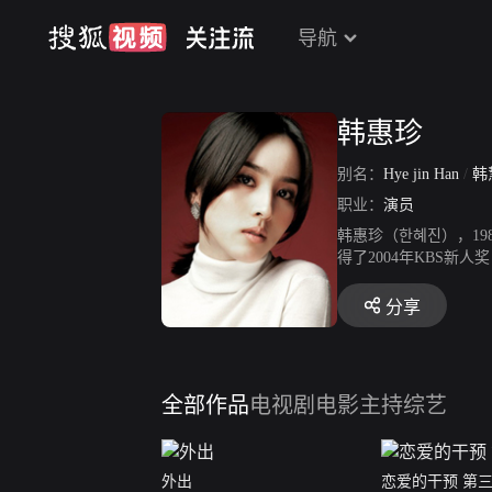
导航
韩惠珍
别名：
Hye jin Han
/
韩
职业：
演员
韩惠珍（한혜진），19
得了2004年KBS新
演电视剧《泰勒瓦》。2
症》、电影《26年》。2
分享
3年7月，与韩国男足球
全部作品
电视剧
电影
主持综艺
外出
恋爱的干预 第