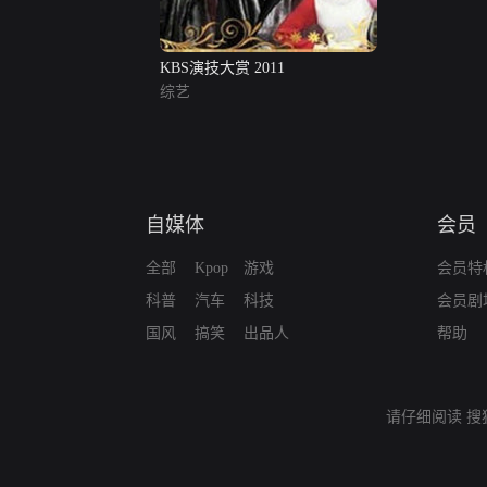
KBS演技大赏 2011
综艺
自媒体
会员
全部
Kpop
游戏
会员特
科普
汽车
科技
会员剧
国风
搞笑
出品人
帮助
请仔细阅读
搜