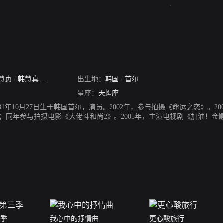
慧贞
/
韩慧真
/
韩慧珍
出生地：
韩国
/
首尔
星座：
天蝎座
81年10月27日生于韩国首尔，演员。2002年，参与拍摄《命运之恋》。
人奖；同年参与拍摄电影《大佬斗和尚2》。2005年，主演电视剧《加油！金顺
010年，主演电视剧《济众院》、电影《不可饶恕》。2011年，主演电视
013年，主演电视剧《温暖的一句话》。2014年，主演电影《当男人恋爱时》。2
国脚寄诚庸举办婚礼；2015年2月宣布怀孕并隐退。2018年，确定出演
三季
我心中的抒情曲
更心酸旅行