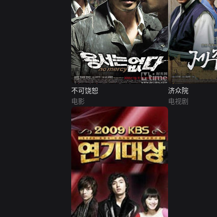
不可饶恕
济众院
电影
电视剧