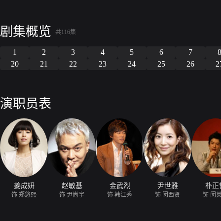
剧集概览
共116集
1
2
3
4
5
6
7
20
21
22
23
24
25
26
2
演职员表
姜成妍
赵敏基
金武烈
尹世雅
朴正
饰 郑悠熙
饰 尹尚宇
饰 韩江秀
饰 闵西贤
饰 闵