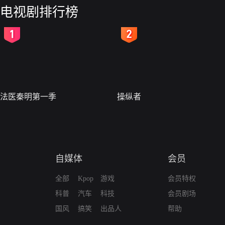
电视剧排行榜
2
3
法医秦明第一季
操纵者
自媒体
会员
全部
Kpop
游戏
会员特权
科普
汽车
科技
会员剧场
国风
搞笑
出品人
帮助