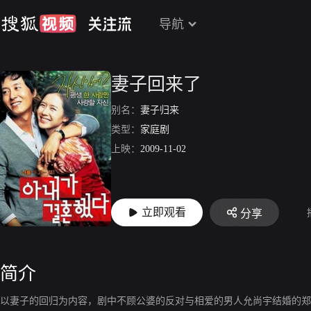
导航
妻子回来了
别名：
妻子归来
类型：
家庭剧
上映：
2009-11-02
立即观看
分享
简介
以妻子的回归为内容，剧中不顾公婆的反对与相爱的男人允尚宇结婚的郑