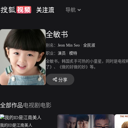
导航
全敏书
别名：
Jeon Min Seo
/
全民淑
职业：
演员
/
模特
全敏书，韩国炙手可热的小童星，同时是电视和
了》、《做的好做的妙》等。
分享
全部作品
电视剧
电影
我的ID是江南美人