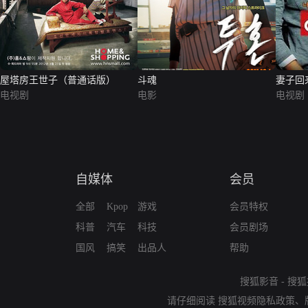
屋塔房王世子（普通话版）
斗魂
妻子回
电视剧
电影
电视剧
自媒体
会员
全部
Kpop
游戏
会员特权
科普
汽车
科技
会员剧场
国风
搞笑
出品人
帮助
搜狐影音
-
搜狐
请仔细阅读
搜狐视频隐私政策
、