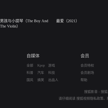
男孩与小提琴（The Boy And
最爱（2021）
The Violin）
自媒体
会员
全部
Kpop
游戏
会员特权
科普
汽车
科技
会员剧场
国风
搞笑
出品人
帮助
搜狐影音
-
搜狐
请仔细阅读
搜狐视频隐私政策
、