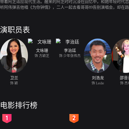
带着阿芝适应现代生活。醒来的阿芝时时沉浸在回忆中，和她年轻时代恋
听阿伟弹吉他唱《为你钟情》，二人一起去看哥哥89告别演唱会，却在
回忆带到充满怀旧感的八十年代，深受感动，开始帮助母亲寻找生父如今
演职员表
文咏珊
李治廷
饰 方颖芝
饰 少年张伟杰
卫兰
刘浩龙
邵音
饰 颖
饰 Leslie
饰 杰
电影排行榜
2
3