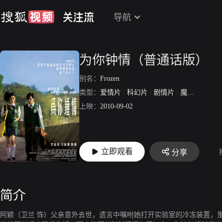
导航
为你钟情（普通话版）
别名：
Frozen
类型：
爱情片
/
科幻片
/
剧情片
/
魔幻片
上映：
2010-09-02
立即观看
分享
简介
阿颖（卫兰 饰）父亲意外去世，遗言中嘱咐她打开实验室的冷冻装置，