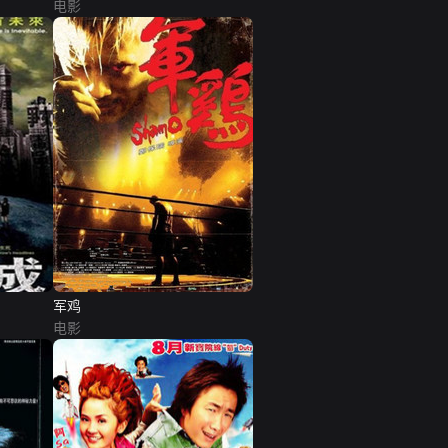
电影
军鸡
电影