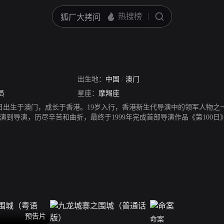
出生地：
中国
/
澳门
员
星座：
摩羯座
月25日出生于澳门，成长于香港。19岁入行，香港新生代导演中的领军人物
演到导演，历尽辛苦和曲折，最终于1999年完成首部导演作品《第100
低成本恐怖片，以其诡异的气氛和悬疑的剧情引起业内的重视并获得好评
预告片
命案