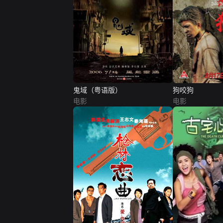
鬼域（粤语版）
狗咬狗
电影
电影