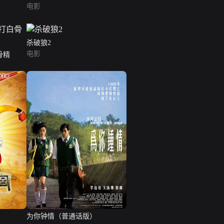
电影
杀破狼2
电影
骨精
为你钟情（普通话版）