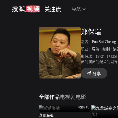
导航
郑保瑞
别名：
Pou Soi Cheang
职业：
导演
/
编剧
/
演
郑保瑞，1972年1
员到演员到配音到副导
部“大头怪婴”系列的
分享
全部作品
电视剧
电影
预告片
澎湖海战