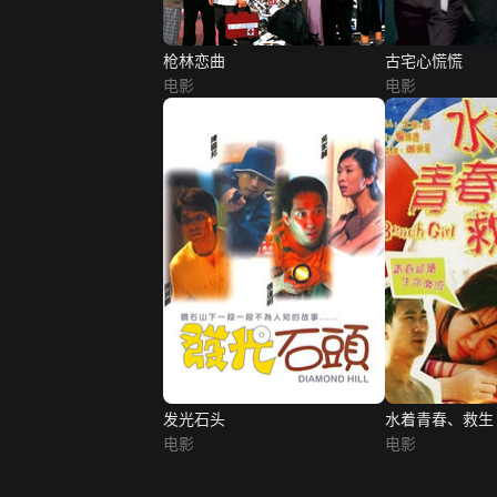
枪林恋曲
古宅心慌慌
电影
电影
发光石头
水着青春、救生
电影
电影