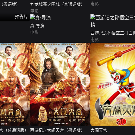
电影
（粤语版）
九龙城寨之围城（普通话版）
电影
预告片
真·导演
电影
西游记之孙悟空三打白
电影
宫（普通话版）
西游记之大闹天宫（粤语版）
大闹天宫