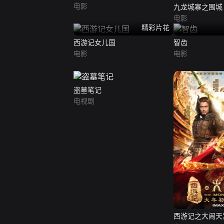
电影
九龙城寨之围城
电影
精彩片花
西游记女儿国
智齿
电影
电影
盗墓笔记
电视剧
西游记之大闹天