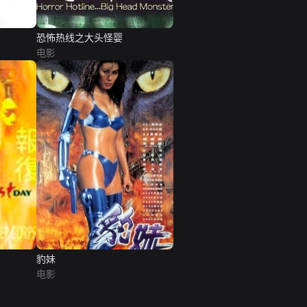
恐怖热线之大头怪婴
电影
豹妹
电影