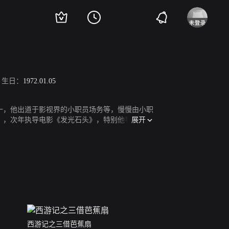
生日：
1972.01.05
之一，他出道于影视界的小职员场务等，慢慢由小职
展开
日》，次年执导电影《发光石头》，特别他导演了两
，被提名香港金像奖新晋导演奖。
西游记之三借芭蕉扇