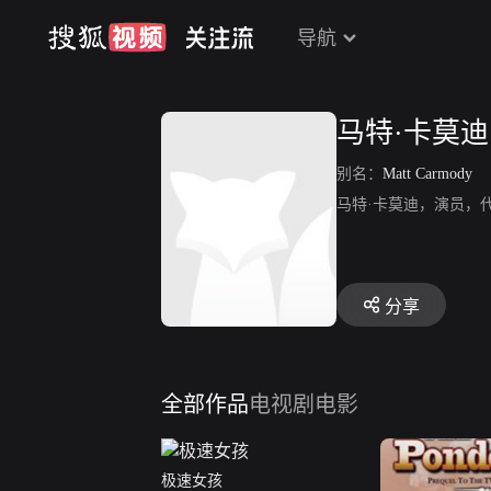
导航
马特·卡莫迪
别名：
Matt Carmody
马特·卡莫迪，演员，
分享
全部作品
电视剧
电影
极速女孩