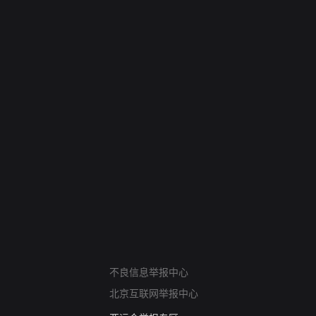
网络暴力有害信息举报
不良信息举报中心
12318 文化市场举报
北京互联网举报中心
算法推荐专项举报