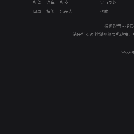
科普
汽车
科技
会员剧场
国风
搞笑
出品人
帮助
搜狐影音
-
搜狐
请仔细阅读
搜狐视频隐私政策
、
Copyri