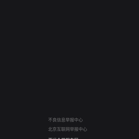
网络暴力有害信息举报
不良信息举报中心
12318 文化市场举报
北京互联网举报中心
算法推荐专项举报