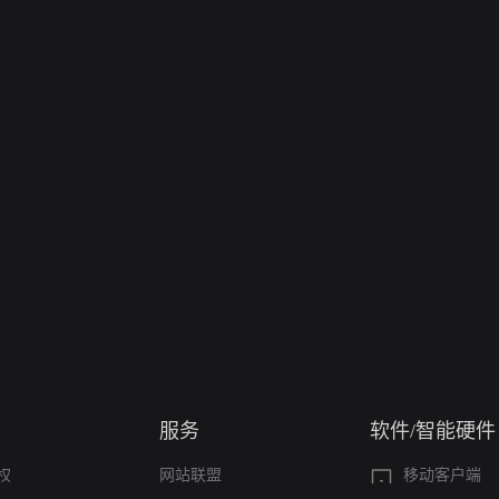
服务
软件/智能硬件
权
网站联盟
移动客户端