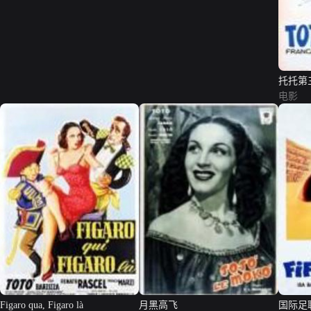
托托第
电影
Figaro qua, Figaro là
月黑高飞
国际足