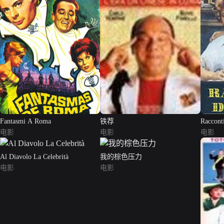
Fantasmi A Roma
铁荐
Racconti
电影
电影
电影
Al Diavolo La Celebrità
我的棕色压力
电影
电影