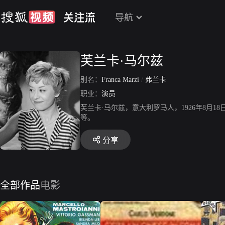
导航
芙兰卡·马尔兹
别名：
Franca Marzi
/
弗兰卡
职业：
演员
芙兰卡·马尔兹，意大利罗马人，1926年8
等。
分享
全部作品
电影