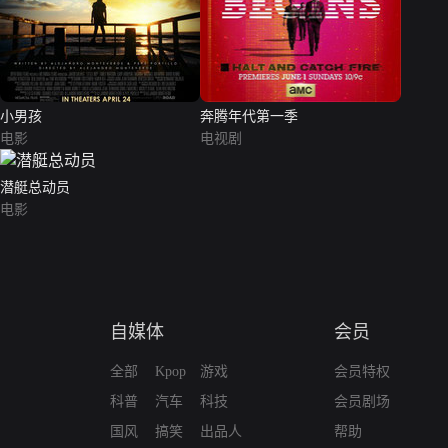
小男孩
奔腾年代第一季
电影
电视剧
潜艇总动员
电影
自媒体
会员
全部
Kpop
游戏
会员特权
科普
汽车
科技
会员剧场
国风
搞笑
出品人
帮助