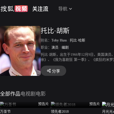
导航
托比·胡斯
别名：
Toby Huss
/
托比·哈斯
职业：
演员
/
编剧
托比·胡斯，出生于1966年12月9日，美国
亲》、《我为喜剧狂 第一季》、《疯狂的米罗
分享
全部作品
电视剧
电影
预告片
预告片
万圣节
领先者2018
月光光