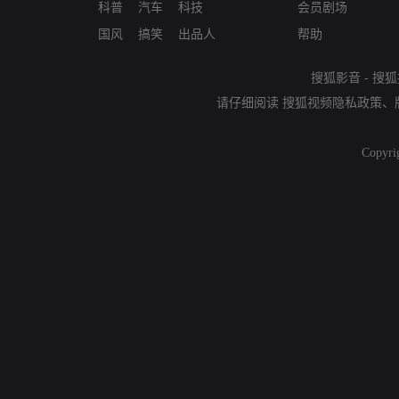
科普
汽车
科技
会员剧场
国风
搞笑
出品人
帮助
搜狐影音
-
搜狐
请仔细阅读
搜狐视频隐私政策
、
Copyri