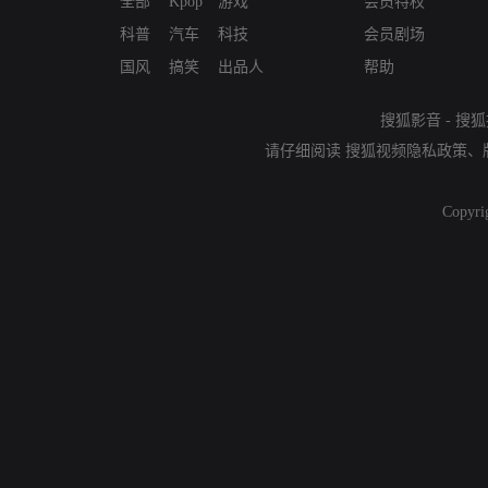
全部
Kpop
游戏
会员特权
科普
汽车
科技
会员剧场
国风
搞笑
出品人
帮助
搜狐影音
-
搜狐
请仔细阅读
搜狐视频隐私政策
、
Copyri