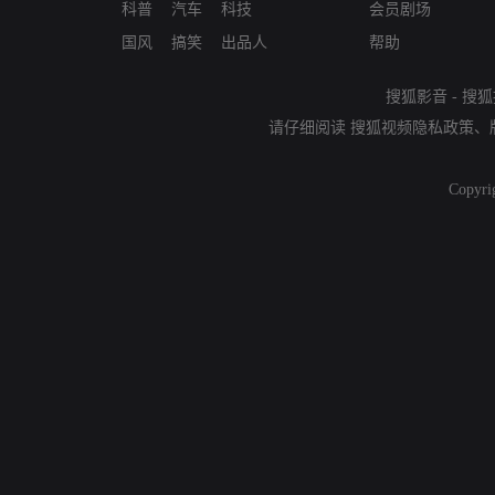
科普
汽车
科技
会员剧场
国风
搞笑
出品人
帮助
搜狐影音
-
搜狐
请仔细阅读
搜狐视频隐私政策
、
Copyri