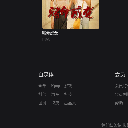
赌命威龙
电影
自媒体
会员
全部
Kpop
游戏
会员特
科普
汽车
科技
会员剧
国风
搞笑
出品人
帮助
请仔细阅读
搜