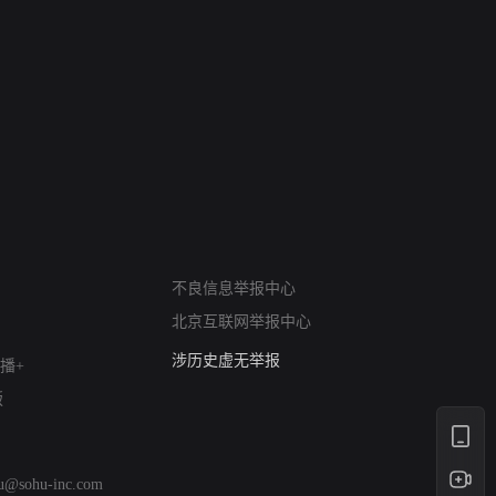
网络暴力有害信息举报
12318 文化市场举报
不良信息举报中心
算法推荐专项举报
北京互联网举报中心
亚运会举报专区
涉历史虚无举报
播+
网络谣言信息专项
版
涉政举报入口
涉未成年人举报
清朗自媒体乱象举报
hu@sohu-inc.com