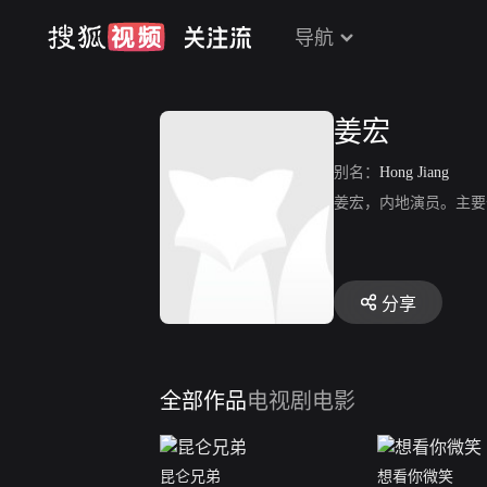
导航
姜宏
别名：
Hong Jiang
姜宏，内地演员。主要
分享
全部作品
电视剧
电影
昆仑兄弟
想看你微笑