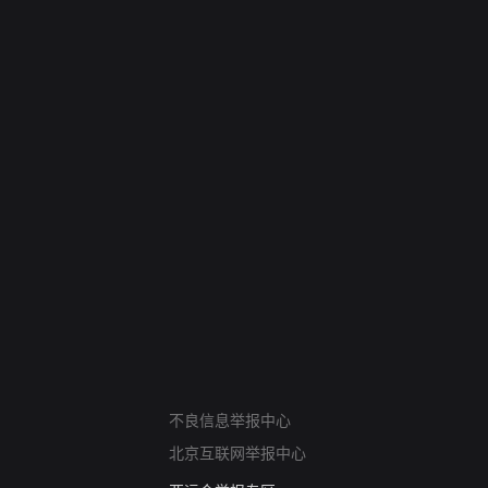
网络暴力有害信息举报
不良信息举报中心
12318 文化市场举报
北京互联网举报中心
算法推荐专项举报