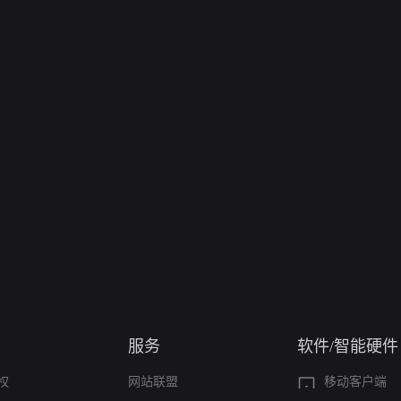
服务
软件/智能硬件
权
网站联盟
移动客户端