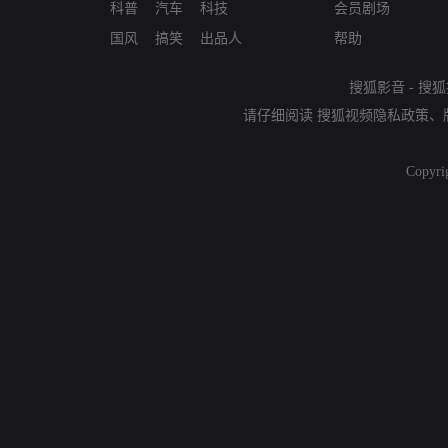
科普
汽车
科技
会员剧场
国风
搞笑
出品人
帮助
搜狐影音
-
搜狐
请仔细阅读
搜狐视频隐私政策
、
Copyri