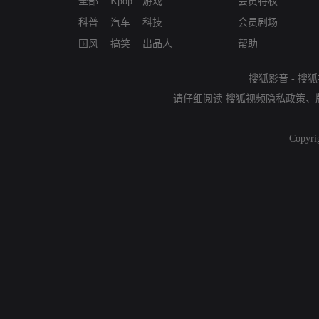
全部
Kpop
游戏
会员特权
科普
汽车
科技
会员剧场
国风
搞笑
出品人
帮助
搜狐影音
-
搜狐
请仔细阅读
搜狐视频隐私政策
、
Copyri