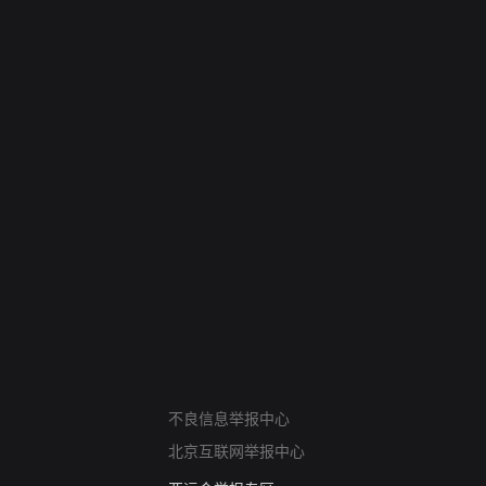
网络暴力有害信息举报
不良信息举报中心
12318 文化市场举报
北京互联网举报中心
算法推荐专项举报