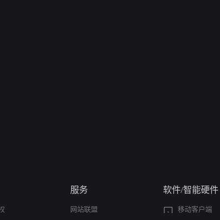
服务
软件/智能硬件
权
网站联盟
移动客户端