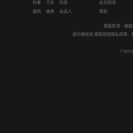
科普
汽车
科技
会员剧场
国风
搞笑
出品人
帮助
搜狐影音
-
搜狐
请仔细阅读
搜狐视频隐私政策
、
Copyri