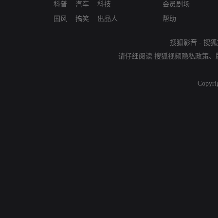
科普
汽车
科技
会员剧场
国风
搞笑
出品人
帮助
搜狐影音
-
搜狐
请仔细阅读
搜狐视频隐私政策
、
Copyri