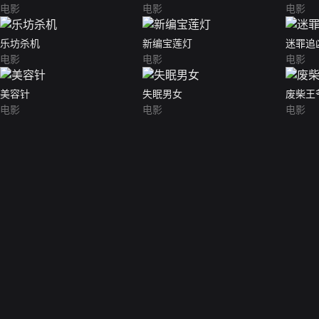
电影
电影
电影
乐坊杀机
新编宝莲灯
迷罪追
电影
电影
电影
美容针
失眠男女
废柴王
电影
电影
电影