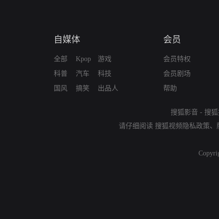
自媒体
会员
全部
Kpop
游戏
会员特权
科普
汽车
科技
会员剧场
国风
搞笑
出品人
帮助
搜狐影音
-
搜狐
请仔细阅读
搜狐视频隐私政策
、
Copyri