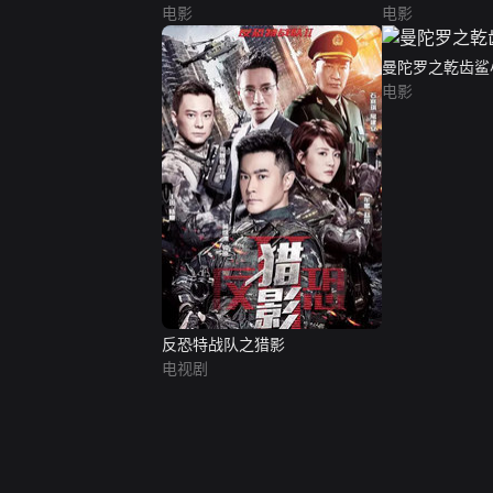
电影
电影
曼陀罗之乾齿鲨
电影
反恐特战队之猎影
电视剧