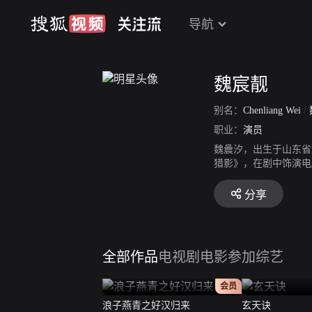
导航
魏宸靓
别名：
Chenliang Wei
/
职业：
演员
魏曟汐，出生于山东省
猎影》，在剧中饰演电
《反恐特战队之天狼》
机，在影片中饰演李悦
分享
全部作品
电视剧
电影
参加综艺
正片
会员
浪子燕青之好汉归来
玄天诀