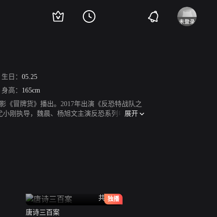
生日：
05.25
身高：
165cm
影《冒牌货》播出。2017年出演《反恐特战队之
展开
由尤小刚执导，魏晨、杨旭文主演反恐系列电视剧
杜有蘅；11月27日，参演电影《一号特工》开
共20全
独播
唐诗三百案