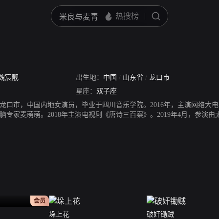
魏宸靓
出生地：
中国
/
山东省
/
龙口市
星座：
双子座
龙口市，中国内地女演员，毕业于四川音乐学院。2016年，主演网络大电
脑专家麦萌萌。2018年主演电视剧《唐诗三百案》。2019年4月，参演
，饰演徐筱雨。2020年出演由张开宙执导的古装电视剧《清平乐》，饰演
。
正片
会员
垛上花
破奸锄贼