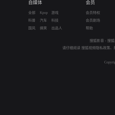
自媒体
会员
全部
Kpop
游戏
会员特权
科普
汽车
科技
会员剧场
国风
搞笑
出品人
帮助
搜狐影音
-
搜狐
请仔细阅读
搜狐视频隐私政策
、
Copyri