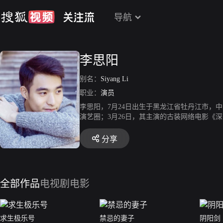
导航
李思阳
别名：
Siyang Li
职业：
演员
李思阳，7月24日出生于黑龙江省牡丹江市，
演艺圈；3月26日，其主演的古装网络电影《
子清合作主演都市科幻网络剧《微能力者》，
剧作品；同年，出演刘恺威、王鸥、朱泳腾主
分享
儿、叶祖新主演的都市情感剧《一粒红尘》，在
是他的综艺首秀；同年，与关智斌、许镇耀、
派；之后，他还与宣璐、王羽铮联合主演刑侦玄
轻科幻剧《我的波塞冬》，饰演深呆萌理工男康
全部作品
电视剧
电影
的爱与星辰》杀青。2022年12月8日，参演
求生极乐号
禁忌的妻子
阴阳剑