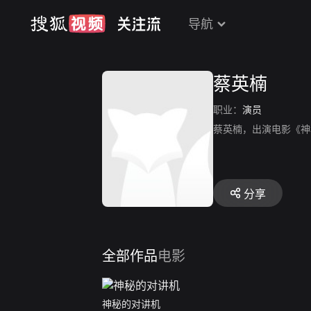
导航
蔡英楠
职业：
演员
蔡英楠，出演电影《神
分享
全部作品
电影
神秘的对讲机