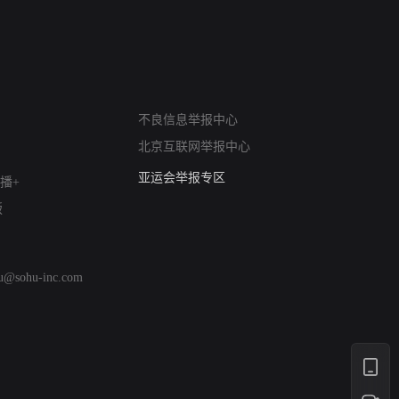
网络暴力有害信息举报
不良信息举报中心
12318 文化市场举报
北京互联网举报中心
算法推荐专项举报
亚运会举报专区
播+
涉历史虚无举报
版
网络谣言信息专项
涉政举报入口
涉未成年人举报
hu@sohu-inc.com
清朗自媒体乱象举报
涉民族宗教有害信息举报
清朗·生活服务类内容举报
清朗春节网络环境整治
涉企举报专区