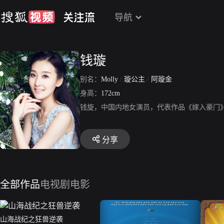
导航
钱璇
别名：
Molly
/
璇公主
/
阿璇金
身高：
172cm
钱旋，中国内地女演员，代表作品《嫁入豪门
分享
全部作品
电视剧
电影
山海战纪之狂兽逆袭