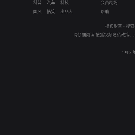
科普
汽车
科技
会员剧场
国风
搞笑
出品人
帮助
搜狐影音
-
搜狐
请仔细阅读
搜狐视频隐私政策
、
Copyri