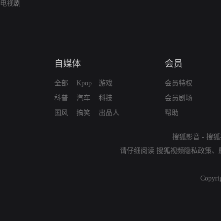
电视剧
自媒体
会员
全部
Kpop
游戏
会员特权
科普
汽车
科技
会员剧场
国风
搞笑
出品人
帮助
搜狐影音
-
搜狐
请仔细阅读
搜狐视频隐私政策
、
Copyri