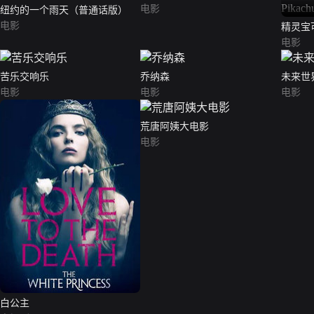
电影
纽约的一个雨天（普通话版）
电影
精灵宝
（Pokém
电影
（英语
苦乐交响乐
乔纳森
未来世
电影
电影
电影
荒唐阿姨大电影
电影
白公主