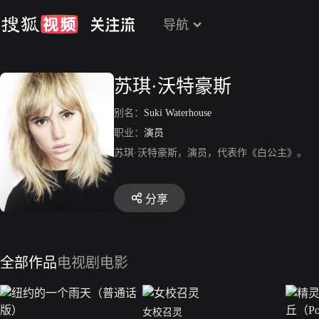
导航
苏琪·沃特豪斯
别名：
Suki Waterhouse
职业：
演员
苏琪·沃特豪斯，演员，代表作《白公主》。
分享
全部作品
电视剧
电影
女校召灵