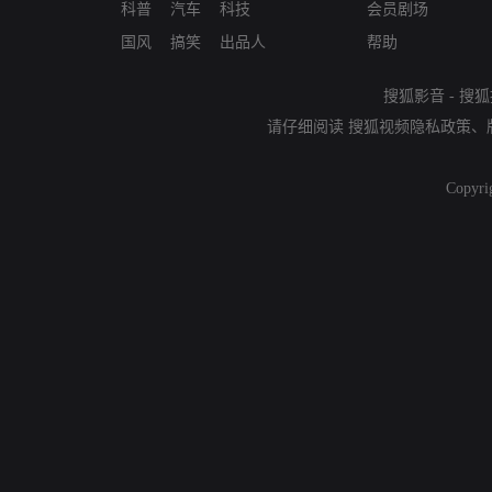
科普
汽车
科技
会员剧场
国风
搞笑
出品人
帮助
搜狐影音
-
搜狐
请仔细阅读
搜狐视频隐私政策
、
Copyri