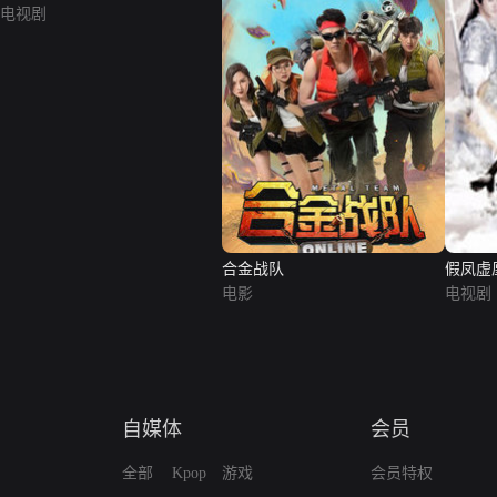
电视剧
合金战队
假凤虚
电影
电视剧
自媒体
会员
全部
Kpop
游戏
会员特权