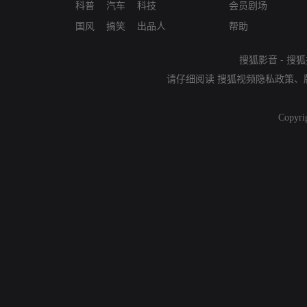
科普
汽车
科技
会员剧场
国风
搞笑
出品人
帮助
搜狐影音
-
搜狐
请仔细阅读
搜狐视频隐私政策
、
Copyri