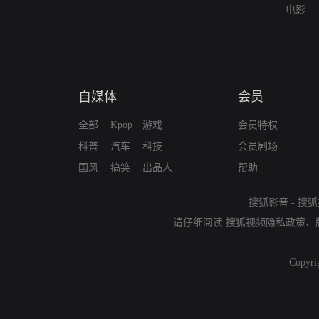
电影
自媒体
会员
全部
Kpop
游戏
会员特权
科普
汽车
科技
会员剧场
国风
搞笑
出品人
帮助
搜狐影音
-
搜狐
请仔细阅读
搜狐视频隐私政策
、
Copyri