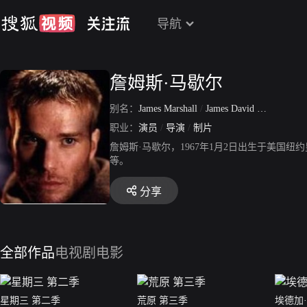
导航
詹姆斯·马歇尔
别名：
James Marshall
/
James David Greenblatt
职业：
演员
/
导演
/
制片
詹姆斯·马歇尔，1967年1月2日出生于美
等。
分享
全部作品
电视剧
电影
星期三 第二季
荒原 第三季
埃德加