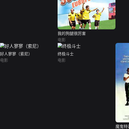
我的狗腿很厉害
电影
好人寥寥（索尼）
终极斗士
电影
电影
魔鬼特