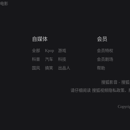
电影
自媒体
会员
全部
Kpop
游戏
会员特权
科普
汽车
科技
会员剧场
国风
搞笑
出品人
帮助
搜狐影音
-
搜狐
请仔细阅读
搜狐视频隐私政策
、
Copyri