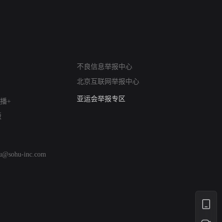
网络暴力有害信息举报
不良信息举报中心
12318 文化市场举报
北京互联网举报中心
算法推荐专项举报
亚运会举报专区
播+
涉历史虚无举报
版
网络谣言信息专项
涉政举报入口
涉未成年人举报
hu@sohu-inc.com
清朗自媒体乱象举报
涉民族宗教有害信息举报
清朗·生活服务类内容举报
清朗春节网络环境整治
涉企举报专区