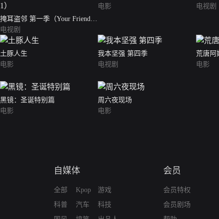
电影
电视剧
掩耳盗邻 第一季（Your Friends
and Neighbors Season 1）
电视剧
土豚人生
我本坚强 第四季
荒唐阿
电影
电视剧
电影
黑镜：圣诞特别篇
周六夜现场
电影
电影
自媒体
会员
全部
Kpop
游戏
会员特权
科普
汽车
科技
会员剧场