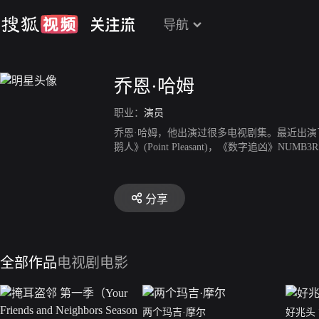
导航
乔恩·哈姆
职业：
演员
乔恩·哈姆，他出演过很多电视剧集。最近出演了《最后的
鹅人》(Point Pleasant)，《数字追凶》NUMB3R
分享
全部作品
电视剧
电影
两个玛吉·摩尔
好兆头