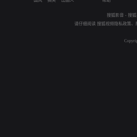
国风
搞笑
出品人
帮助
搜狐影音
-
搜狐
请仔细阅读
搜狐视频隐私政策
、
Copyri