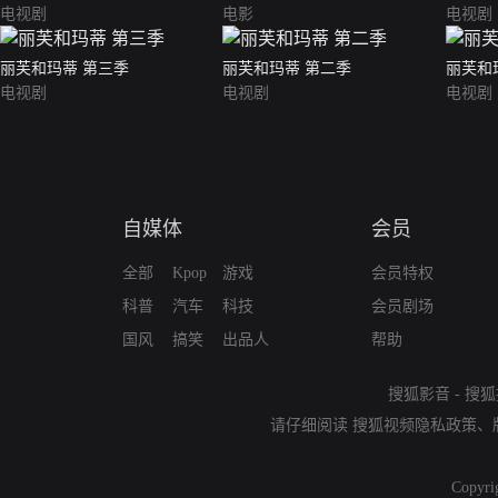
电视剧
电影
电视剧
丽芙和玛蒂 第三季
丽芙和玛蒂 第二季
丽芙和
电视剧
电视剧
电视剧
自媒体
会员
全部
Kpop
游戏
会员特权
科普
汽车
科技
会员剧场
国风
搞笑
出品人
帮助
搜狐影音
-
搜狐
请仔细阅读
搜狐视频隐私政策
、
Copyri