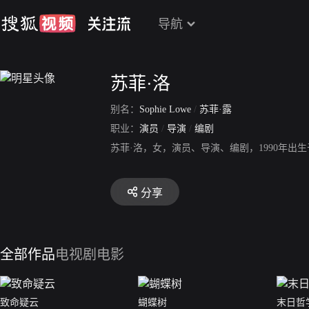
导航
苏菲·洛
别名：
Sophie Lowe
/
苏菲·露
职业：
演员
/
导演
/
编剧
苏菲·洛，女，演员、导演、编剧，1990年出
分享
全部作品
电视剧
电影
致命疑云
蝴蝶树
末日哲