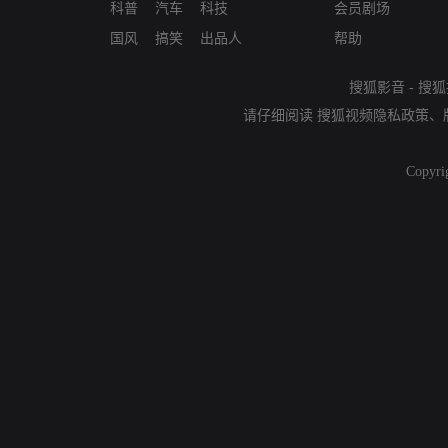
科普
汽车
科技
会员剧场
国风
搞笑
出品人
帮助
搜狐影音
-
搜狐
请仔细阅读
搜狐视频隐私政策
、
Copyri