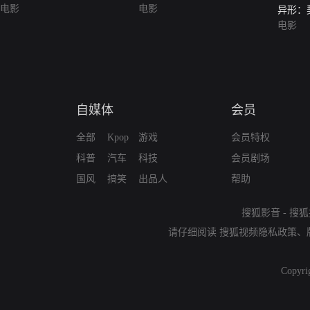
电影
电影
异形：契约
（普通
电影
自媒体
会员
全部
Kpop
游戏
会员特权
科普
汽车
科技
会员剧场
国风
搞笑
出品人
帮助
搜狐影音
-
搜狐
请仔细阅读
搜狐视频隐私政策
、
Copyri